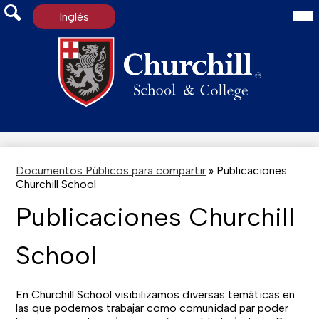
Mai
Inglés
Me
Tog
Search
Skip
to
main
content
Documentos Públicos para compartir
»
Publicaciones
Churchill School
Publicaciones Churchill
School
En Churchill School visibilizamos diversas temáticas en
las que podemos trabajar como comunidad par poder