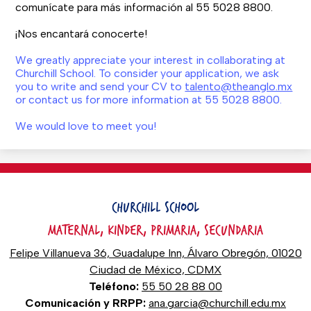
comunícate para más información al 55 5028 8800.
¡Nos encantará conocerte!
We greatly appreciate your interest in collaborating at
Churchill School. To consider your application, we ask
you to write and send your CV to
talento@theanglo.mx
or contact us for more information at 55 5028 8800.
We would love to meet you!
CHURCHILL SCHOOL
MATERNAL, KINDER, PRIMARIA, SECUNDARIA
Felipe Villanueva 36, Guadalupe Inn, Álvaro Obregón, 01020
Ciudad de México, CDMX
Teléfono:
55 50 28 88 00
Comunicación y RRPP:
ana.garcia@churchill.edu.mx