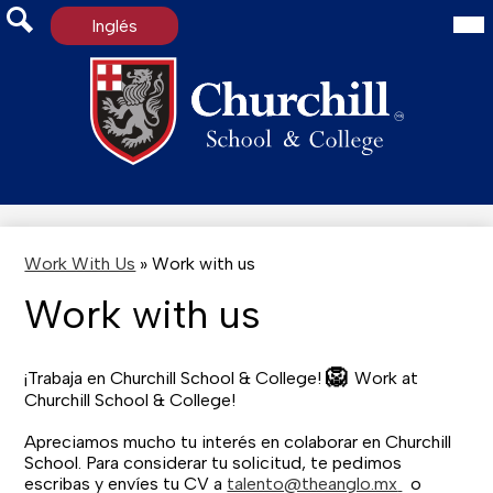
Mai
Inglés
Me
Tog
Search
Skip
to
main
content
Work With Us
»
Work with us
Work with us
🦁
¡Trabaja en Churchill School & College!
Work at
Churchill School & College!
Apreciamos mucho tu interés en colaborar en Churchill
School. Para considerar tu solicitud, te pedimos
escribas y envíes tu CV a
talento@theanglo.mx
o