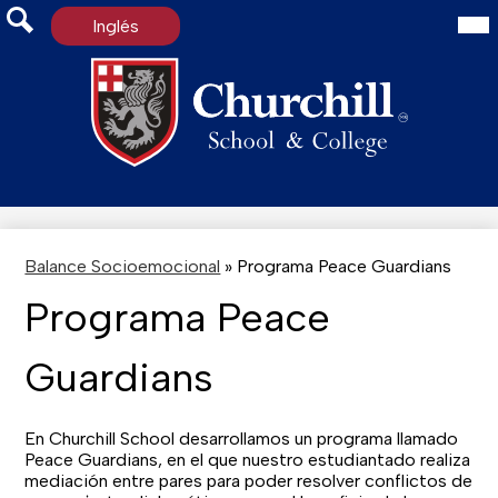
Mai
Inglés
Me
Tog
Search
Skip
to
main
content
Balance Socioemocional
»
Programa Peace Guardians
Programa Peace
Guardians
En Churchill School desarrollamos un programa llamado
Peace Guardians, en el que nuestro estudiantado realiza
mediación entre pares para poder resolver conflictos de