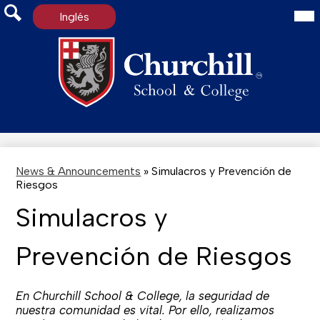
Mai
Inglés
Me
Tog
Search
Skip
to
main
content
News & Announcements
»
Simulacros y Prevención de
Riesgos
Simulacros y
Prevención de Riesgos
En Churchill School & College, la seguridad de
nuestra comunidad es vital. Por ello, realizamos