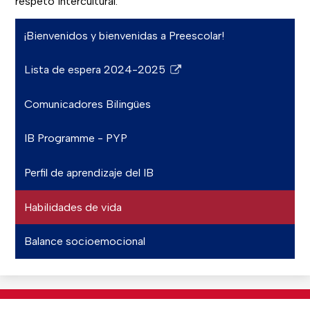
respeto intercultural.
¡Bienvenidos y bienvenidas a Preescolar!
Lista de espera 2024-2025
Link
opens
Comunicadores Bilingües
in
a
IB Programme - PYP
new
window
Perfil de aprendizaje del IB
Habilidades de vida
Balance socioemocional