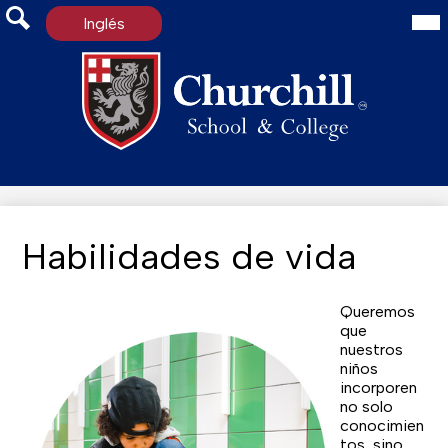
Mai
Inglés
Me
Tog
Search
Skip
to
main
content
Habilidades de vida
Queremos
que
nuestros
niños
incorporen
no solo
conocimien
tos, sino