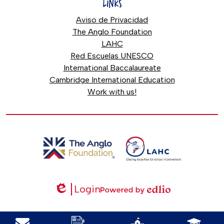
LINKS
Aviso de Privacidad
The Anglo Foundation
LAHC
Red Escuelas UNESCO
International Baccalaureate
Cambridge International Education
Work with us!
Login
Edlio
Powered
by
Mobile
Edlio